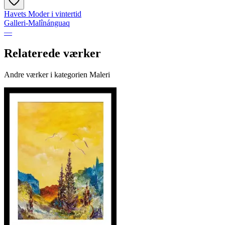
Havets Moder i vintertid
Galleri-Malînánguaq
—
Relaterede værker
Andre værker i kategorien Maleri