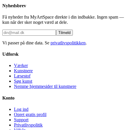
Nyhedsbrev
Få nyheder fra MyArtSpace direkte i din indbakke. Ingen spam —
kun når der sker noget værd at dele.
Tilmeld
Vi passer på dine data. Se
privatlivspolitikken
.
Udforsk
Værker
Kunstnere
Læsestof
Søg kunst
Nemme hjemmesider til kunstnere
Konto
Log ind
Opret gratis profil
Support
Privatlivspolitik