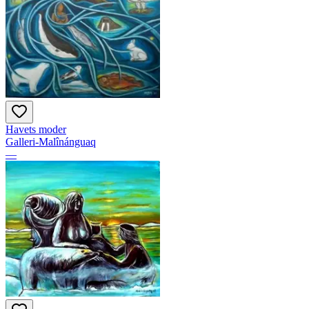
Havets moder
Galleri-Malînánguaq
—