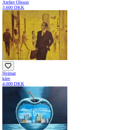
Atelier Olsson
3.600 DKK
Heimat
kåre
4.000 DKK