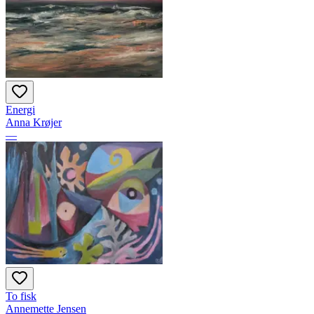
Energi
Anna Krøjer
—
To fisk
Annemette Jensen