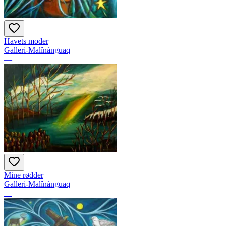
Havets moder
Galleri-Malînánguaq
—
Mine rødder
Galleri-Malînánguaq
—