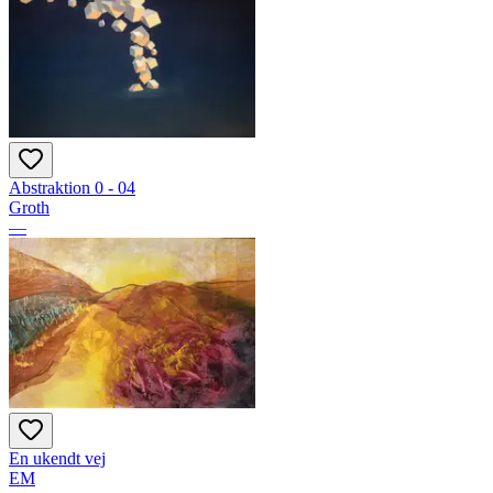
Abstraktion 0 - 04
Groth
—
En ukendt vej
EM