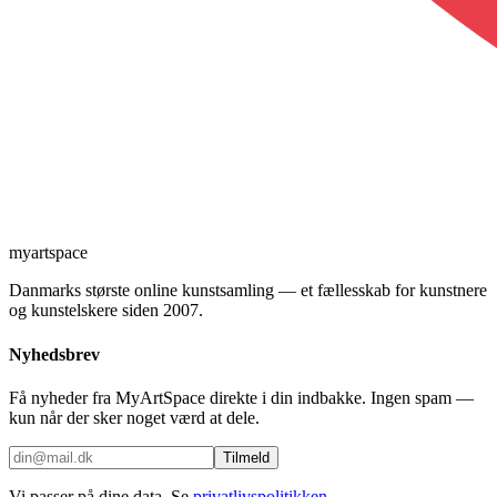
myartspace
Danmarks største online kunstsamling — et fællesskab for kunstnere
og kunstelskere siden 2007.
Nyhedsbrev
Få nyheder fra MyArtSpace direkte i din indbakke. Ingen spam —
kun når der sker noget værd at dele.
Tilmeld
Vi passer på dine data. Se
privatlivspolitikken
.