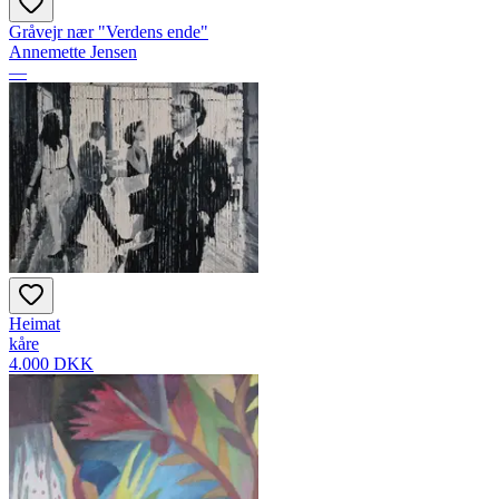
Gråvejr nær "Verdens ende"
Annemette Jensen
—
Heimat
kåre
4.000 DKK