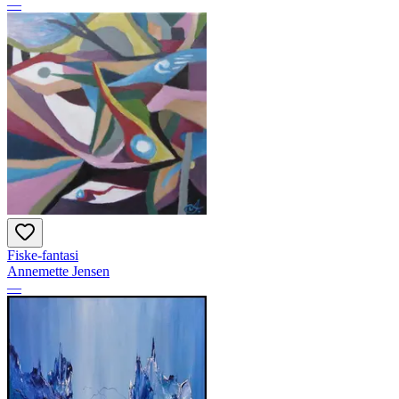
—
Fiske-fantasi
Annemette Jensen
—