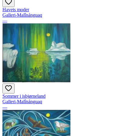
Havets moder
Galleri-Malînánguaq
—
Sommer i isbjørneland
Galleri-Malînánguaq
—