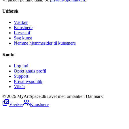
Udforsk
Værker
Kunstnere
Læsestof
Søg kunst
Nemme hjemmesider til kunstnere
Konto
Log ind
Opret gratis profil
Support
Privatlivspolitik
Vilkår
©
2026
MyArtSpace.dk
Lavet med omtanke i Danmark
Værker
Kunstnere