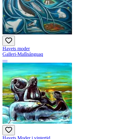
Havets moder
Galleri-Malînánguaq
—
Havets Moder i vintertid