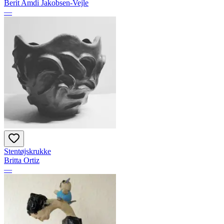
Berit Amdi Jakobsen-Vejle
—
Stentøjskrukke
Britta Ortiz
—