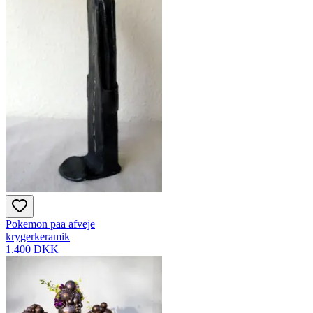
Pokemon paa afveje
krygerkeramik
1.400 DKK