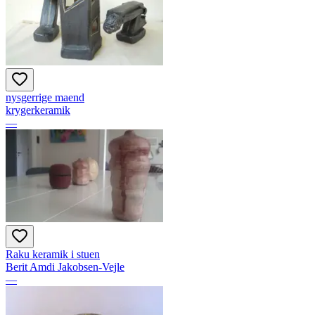
nysgerrige maend
krygerkeramik
—
Raku keramik i stuen
Berit Amdi Jakobsen-Vejle
—