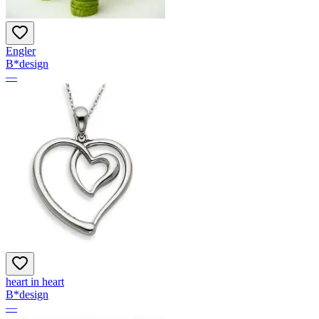
Engler
B*design
—
heart in heart
B*design
—