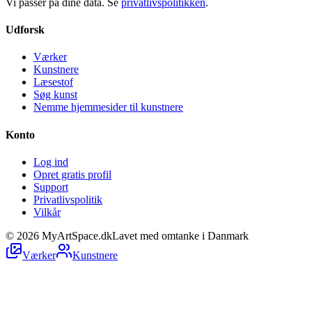
Vi passer på dine data. Se
privatlivspolitikken
.
Udforsk
Værker
Kunstnere
Læsestof
Søg kunst
Nemme hjemmesider til kunstnere
Konto
Log ind
Opret gratis profil
Support
Privatlivspolitik
Vilkår
©
2026
MyArtSpace.dk
Lavet med omtanke i Danmark
Værker
Kunstnere