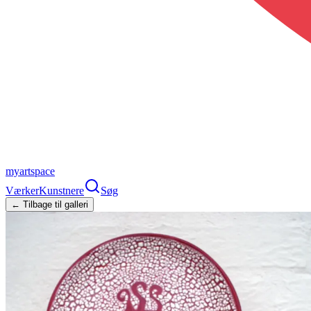
myartspace
Værker
Kunstnere
Søg
← Tilbage til galleri