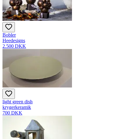
Bobler
Heedesigns
2.500 DKK
light green dish
krygerkeramik
700 DKK