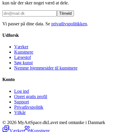
kun når der sker noget værd at dele.
Tilmeld
Vi passer på dine data. Se
privatlivspolitikken
.
Udforsk
Værker
Kunstnere
Læsestof
Søg kunst
Nemme hjemmesider til kunstnere
Konto
Log ind
Opret gratis profil
Support
Privatlivspolitik
Vilkår
©
2026
MyArtSpace.dk
Lavet med omtanke i Danmark
Værker
Kunstnere