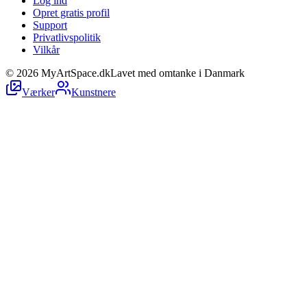
Log ind
Opret gratis profil
Support
Privatlivspolitik
Vilkår
©
2026
MyArtSpace.dk
Lavet med omtanke i Danmark
Værker
Kunstnere