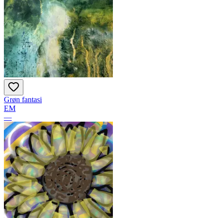
Grøn fantasi
EM
—