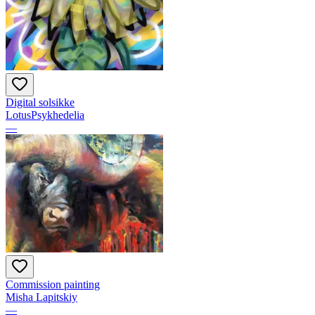
Digital solsikke
LotusPsykhedelia
—
Commission painting
Misha Lapitskiy
—