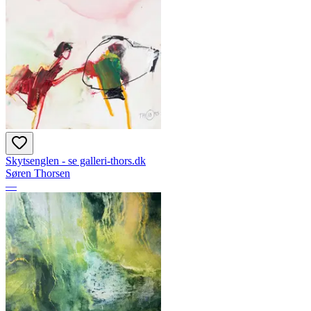
Skytsenglen - se galleri-thors.dk
Søren Thorsen
—