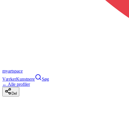
myartspace
Værker
Kunstnere
Søg
← Alle profiler
Del