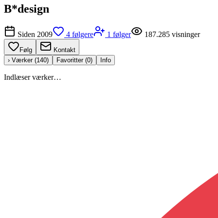
B*design
Siden
2009
4
følgere
1
følger
187.285
visninger
Følg
Kontakt
› Værker (
140
)
Favoritter (
0
)
Info
Indlæser værker…