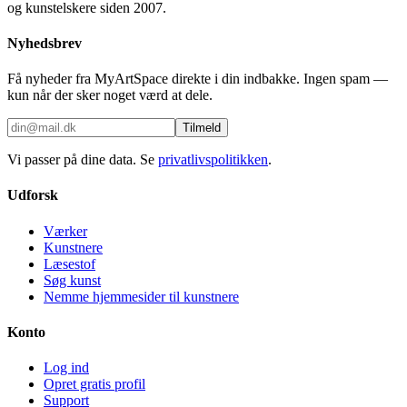
og kunstelskere siden 2007.
Nyhedsbrev
Få nyheder fra MyArtSpace direkte i din indbakke. Ingen spam —
kun når der sker noget værd at dele.
Tilmeld
Vi passer på dine data. Se
privatlivspolitikken
.
Udforsk
Værker
Kunstnere
Læsestof
Søg kunst
Nemme hjemmesider til kunstnere
Konto
Log ind
Opret gratis profil
Support