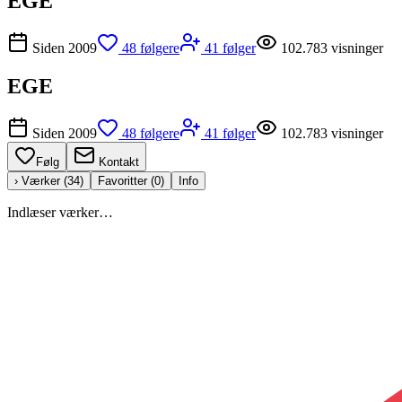
EGE
Siden
2009
48
følgere
41
følger
102.783
visninger
EGE
Siden
2009
48
følgere
41
følger
102.783
visninger
Følg
Kontakt
› Værker (
34
)
Favoritter (
0
)
Info
Indlæser værker…