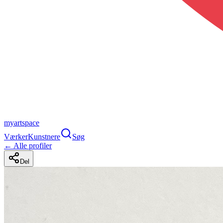
myartspace
Værker
Kunstnere
Søg
← Alle profiler
Del