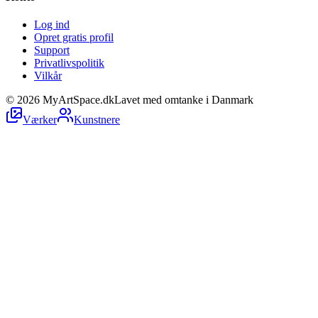
Log ind
Opret gratis profil
Support
Privatlivspolitik
Vilkår
©
2026
MyArtSpace.dk
Lavet med omtanke i Danmark
Værker
Kunstnere