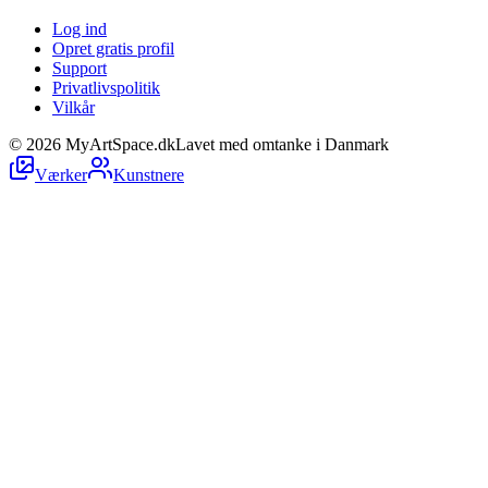
Log ind
Opret gratis profil
Support
Privatlivspolitik
Vilkår
©
2026
MyArtSpace.dk
Lavet med omtanke i Danmark
Værker
Kunstnere