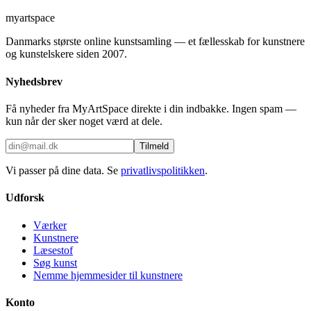
myartspace
Danmarks største online kunstsamling — et fællesskab for kunstnere
og kunstelskere siden 2007.
Nyhedsbrev
Få nyheder fra MyArtSpace direkte i din indbakke. Ingen spam —
kun når der sker noget værd at dele.
Tilmeld
Vi passer på dine data. Se
privatlivspolitikken
.
Udforsk
Værker
Kunstnere
Læsestof
Søg kunst
Nemme hjemmesider til kunstnere
Konto