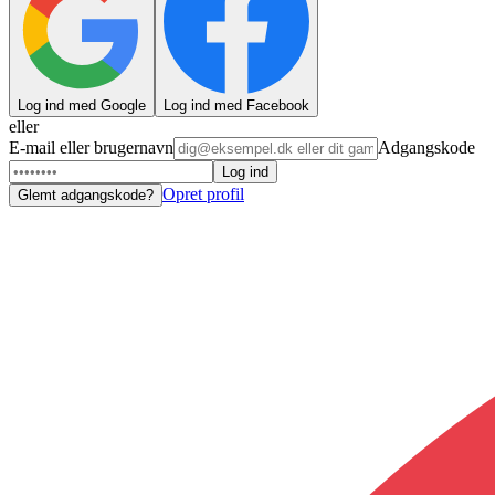
Log ind med Google
Log ind med Facebook
eller
E-mail eller brugernavn
Adgangskode
Log ind
Opret profil
Glemt adgangskode?