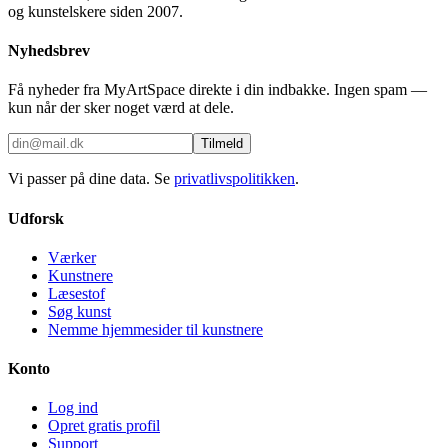
og kunstelskere siden 2007.
Nyhedsbrev
Få nyheder fra MyArtSpace direkte i din indbakke. Ingen spam —
kun når der sker noget værd at dele.
Tilmeld
Vi passer på dine data. Se
privatlivspolitikken
.
Udforsk
Værker
Kunstnere
Læsestof
Søg kunst
Nemme hjemmesider til kunstnere
Konto
Log ind
Opret gratis profil
Support