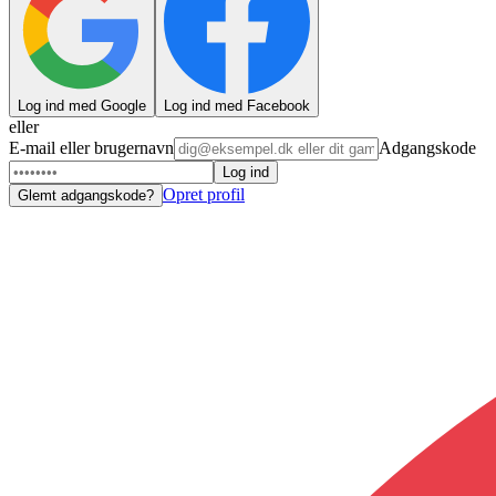
Log ind med Google
Log ind med Facebook
eller
E-mail eller brugernavn
Adgangskode
Log ind
Opret profil
Glemt adgangskode?