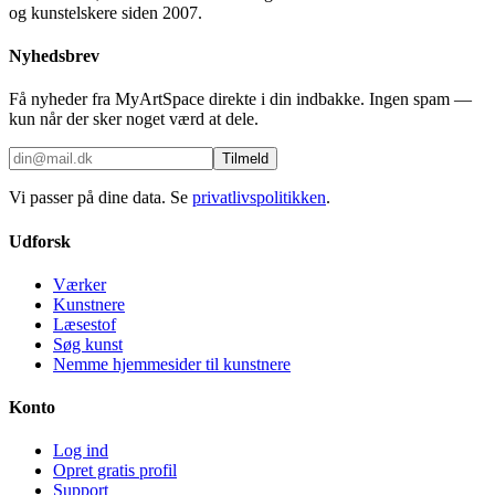
og kunstelskere siden 2007.
Nyhedsbrev
Få nyheder fra MyArtSpace direkte i din indbakke. Ingen spam —
kun når der sker noget værd at dele.
Tilmeld
Vi passer på dine data. Se
privatlivspolitikken
.
Udforsk
Værker
Kunstnere
Læsestof
Søg kunst
Nemme hjemmesider til kunstnere
Konto
Log ind
Opret gratis profil
Support