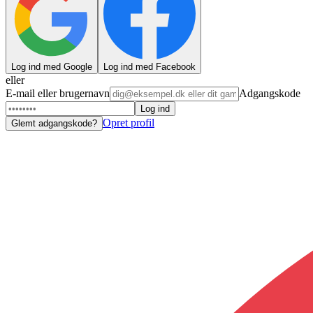
Log ind med Google
Log ind med Facebook
eller
E-mail eller brugernavn
Adgangskode
Log ind
Opret profil
Glemt adgangskode?