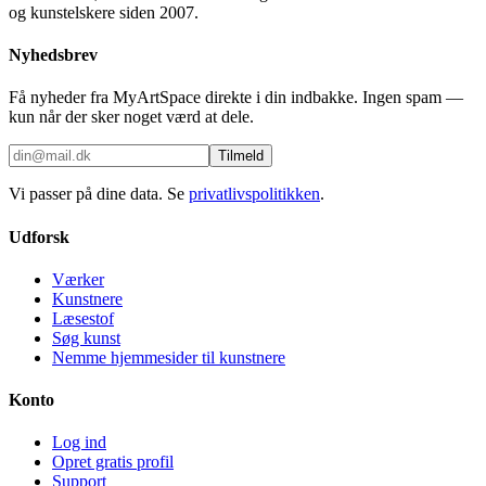
og kunstelskere siden 2007.
Nyhedsbrev
Få nyheder fra MyArtSpace direkte i din indbakke. Ingen spam —
kun når der sker noget værd at dele.
Tilmeld
Vi passer på dine data. Se
privatlivspolitikken
.
Udforsk
Værker
Kunstnere
Læsestof
Søg kunst
Nemme hjemmesider til kunstnere
Konto
Log ind
Opret gratis profil
Support