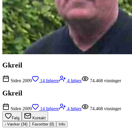
Gkreil
Siden
2009
14
følgere
4
følger
74.468
visninger
Gkreil
Siden
2009
14
følgere
4
følger
74.468
visninger
Følg
Kontakt
› Værker (
34
)
Favoritter (
0
)
Info