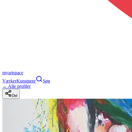
myartspace
Værker
Kunstnere
Søg
← Alle profiler
Del