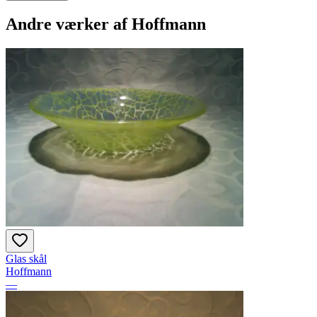
Andre værker af
Hoffmann
Glas skål
Hoffmann
—