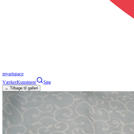
myartspace
Værker
Kunstnere
Søg
← Tilbage til galleri