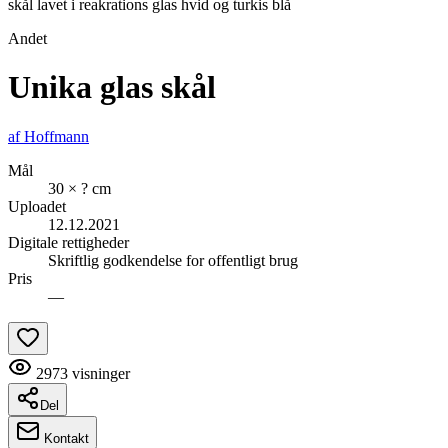
skål lavet i reakrations glas hvid og turkis blå
Andet
Unika glas skål
af
Hoffmann
Mål
30 × ? cm
Uploadet
12.12.2021
Digitale rettigheder
Skriftlig godkendelse for offentligt brug
Pris
—
2973
visninger
Del
Kontakt