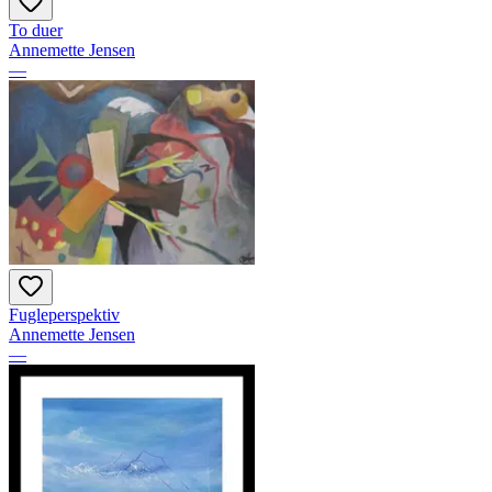
To duer
Annemette Jensen
—
Fugleperspektiv
Annemette Jensen
—