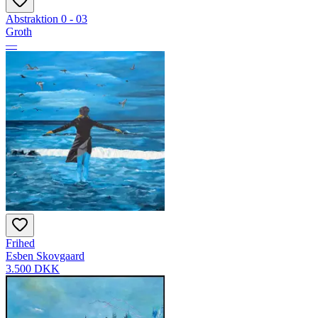
Abstraktion 0 - 03
Groth
—
Frihed
Esben Skovgaard
3.500 DKK