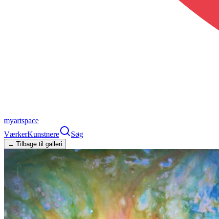
myartspace
Værker
Kunstnere
Søg
← Tilbage til galleri