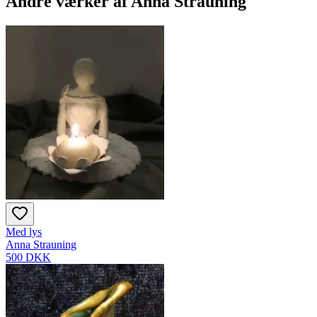
Andre værker af
Anna Strauning
Med lys
Anna Strauning
500 DKK