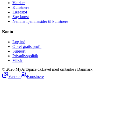
Værker
Kunstnere
Læsestof
Søg kunst
Nemme hjemmesider til kunstnere
Konto
Log ind
Opret gratis profil
Support
Privatlivspolitik
Vilkår
©
2026
MyArtSpace.dk
Lavet med omtanke i Danmark
Værker
Kunstnere