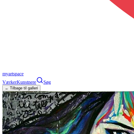
myartspace
Værker
Kunstnere
Søg
← Tilbage til galleri