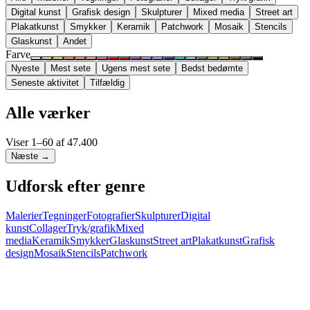
Digital kunst
Grafisk design
Skulpturer
Mixed media
Street art
Plakatkunst
Smykker
Keramik
Patchwork
Mosaik
Stencils
Glaskunst
Andet
Farve
Nyeste
Mest sete
Ugens mest sete
Bedst bedømte
Seneste aktivitet
Tilfældig
Alle værker
Viser
1
–
60
af
47.400
Næste →
Udforsk efter genre
Malerier
Tegninger
Fotografier
Skulpturer
Digital
kunst
Collager
Tryk/grafik
Mixed
media
Keramik
Smykker
Glaskunst
Street art
Plakatkunst
Grafisk
design
Mosaik
Stencils
Patchwork