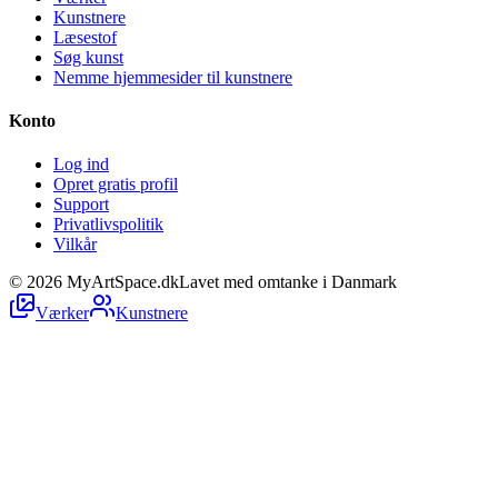
Kunstnere
Læsestof
Søg kunst
Nemme hjemmesider til kunstnere
Konto
Log ind
Opret gratis profil
Support
Privatlivspolitik
Vilkår
©
2026
MyArtSpace.dk
Lavet med omtanke i Danmark
Værker
Kunstnere