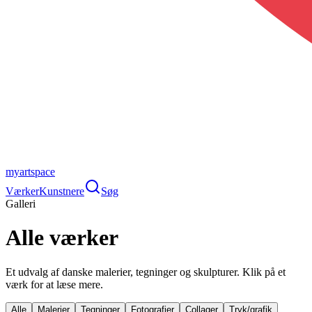
myartspace
Værker
Kunstnere
Søg
Galleri
Alle værker
Et udvalg af danske malerier, tegninger og skulpturer. Klik på et
værk for at læse mere.
Alle
Malerier
Tegninger
Fotografier
Collager
Tryk/grafik