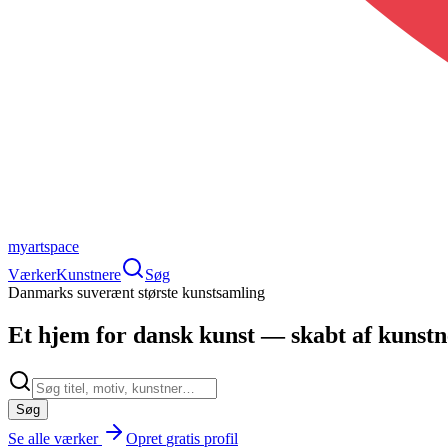
myartspace
Værker
Kunstnere
Søg
Danmarks suverænt største kunstsamling
Et hjem for
dansk kunst
— skabt af kunstne
Søg
Se alle værker
Opret
gratis
profil