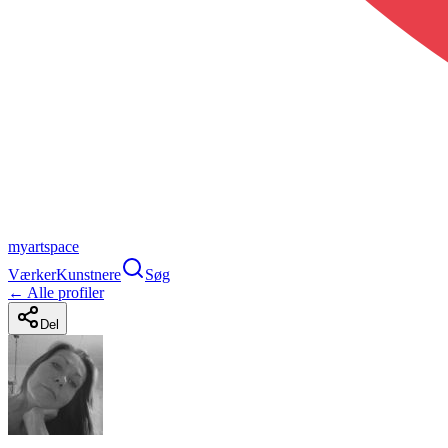
myartspace
Værker
Kunstnere
Søg
← Alle profiler
Del