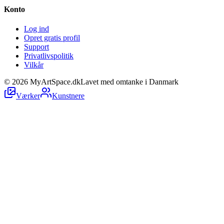
Konto
Log ind
Opret gratis profil
Support
Privatlivspolitik
Vilkår
©
2026
MyArtSpace.dk
Lavet med omtanke i Danmark
Værker
Kunstnere