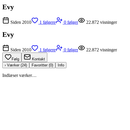
Evy
Siden
2010
1
følgere
0
følger
22.872
visninger
Evy
Siden
2010
1
følgere
0
følger
22.872
visninger
Følg
Kontakt
› Værker (
24
)
Favoritter (
0
)
Info
Indlæser værker…