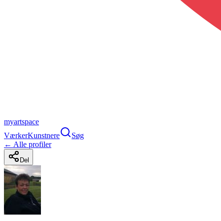
myartspace
Værker
Kunstnere
Søg
← Alle profiler
Del