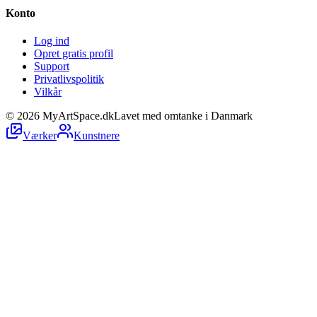
Konto
Log ind
Opret gratis profil
Support
Privatlivspolitik
Vilkår
©
2026
MyArtSpace.dk
Lavet med omtanke i Danmark
Værker
Kunstnere