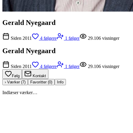
Gerald Nyegaard
Siden
2011
4
følgere
1
følger
29.106
visninger
Gerald Nyegaard
Siden
2011
4
følgere
1
følger
29.106
visninger
Følg
Kontakt
› Værker (
7
)
Favoritter (
0
)
Info
Indlæser værker…