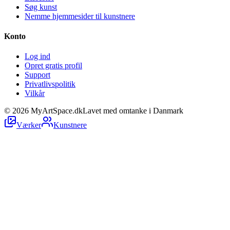
Søg kunst
Nemme hjemmesider til kunstnere
Konto
Log ind
Opret gratis profil
Support
Privatlivspolitik
Vilkår
©
2026
MyArtSpace.dk
Lavet med omtanke i Danmark
Værker
Kunstnere