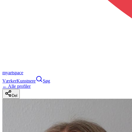
myartspace
Værker
Kunstnere
Søg
← Alle profiler
Del