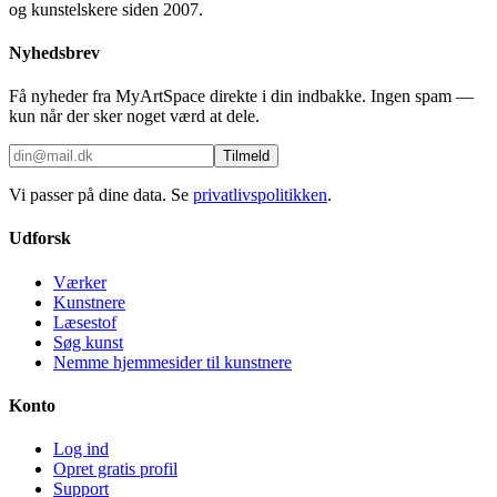
og kunstelskere siden 2007.
Nyhedsbrev
Få nyheder fra MyArtSpace direkte i din indbakke. Ingen spam —
kun når der sker noget værd at dele.
Tilmeld
Vi passer på dine data. Se
privatlivspolitikken
.
Udforsk
Værker
Kunstnere
Læsestof
Søg kunst
Nemme hjemmesider til kunstnere
Konto
Log ind
Opret gratis profil
Support