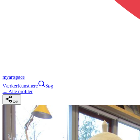
myartspace
Værker
Kunstnere
Søg
← Alle profiler
Del