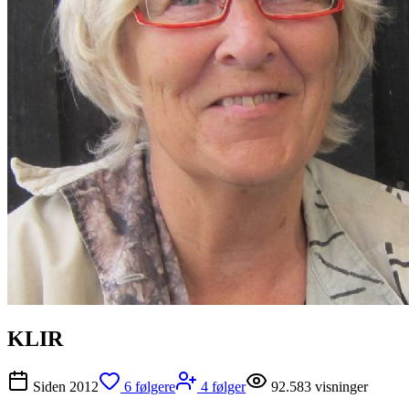
KLIR
Siden
2012
6
følgere
4
følger
92.583
visninger