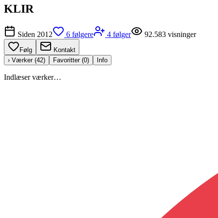
KLIR
Siden
2012
6
følgere
4
følger
92.583
visninger
Følg
Kontakt
› Værker (
42
)
Favoritter (
0
)
Info
Indlæser værker…