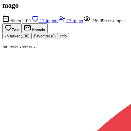
mago
Siden
2013
17
følgere
13
følger
236.096
visninger
Følg
Kontakt
› Værker (
136
)
Favoritter (
0
)
Info
Indlæser værker…