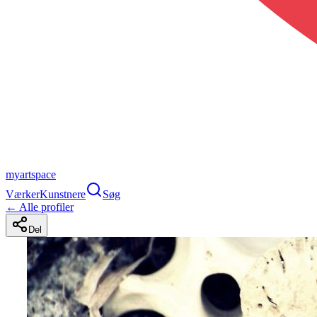
myartspace
Værker
Kunstnere
Søg
← Alle profiler
Del