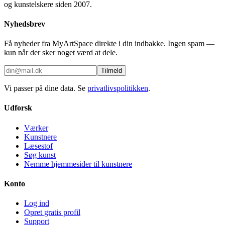
og kunstelskere siden 2007.
Nyhedsbrev
Få nyheder fra MyArtSpace direkte i din indbakke. Ingen spam —
kun når der sker noget værd at dele.
Tilmeld
Vi passer på dine data. Se
privatlivspolitikken
.
Udforsk
Værker
Kunstnere
Læsestof
Søg kunst
Nemme hjemmesider til kunstnere
Konto
Log ind
Opret gratis profil
Support