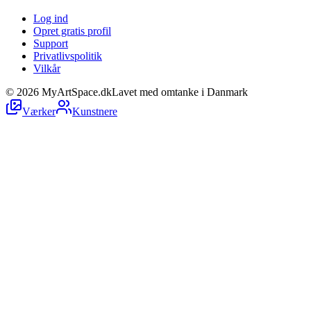
Log ind
Opret gratis profil
Support
Privatlivspolitik
Vilkår
©
2026
MyArtSpace.dk
Lavet med omtanke i Danmark
Værker
Kunstnere