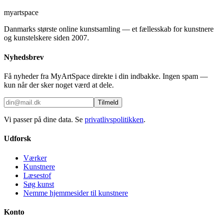
myartspace
Danmarks største online kunstsamling — et fællesskab for kunstnere
og kunstelskere siden 2007.
Nyhedsbrev
Få nyheder fra MyArtSpace direkte i din indbakke. Ingen spam —
kun når der sker noget værd at dele.
Tilmeld
Vi passer på dine data. Se
privatlivspolitikken
.
Udforsk
Værker
Kunstnere
Læsestof
Søg kunst
Nemme hjemmesider til kunstnere
Konto