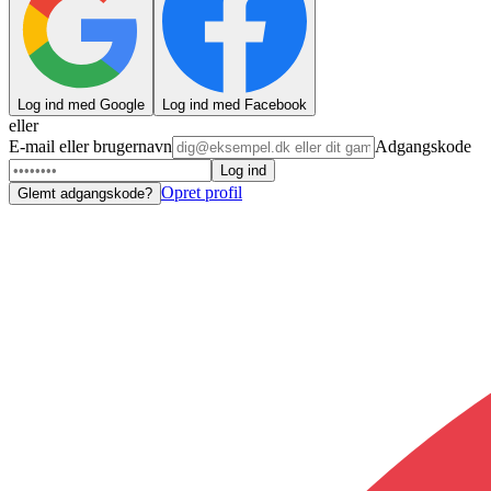
Log ind med Google
Log ind med Facebook
eller
E-mail eller brugernavn
Adgangskode
Log ind
Opret profil
Glemt adgangskode?