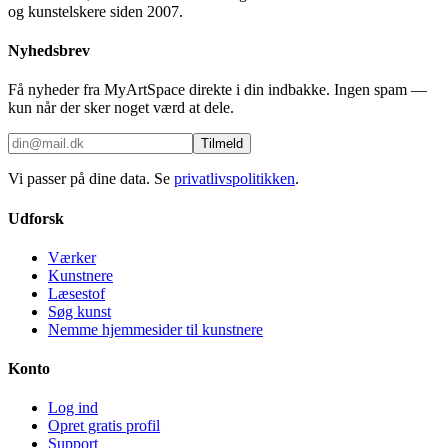
og kunstelskere siden 2007.
Nyhedsbrev
Få nyheder fra MyArtSpace direkte i din indbakke. Ingen spam —
kun når der sker noget værd at dele.
Tilmeld
Vi passer på dine data. Se
privatlivspolitikken
.
Udforsk
Værker
Kunstnere
Læsestof
Søg kunst
Nemme hjemmesider til kunstnere
Konto
Log ind
Opret gratis profil
Support