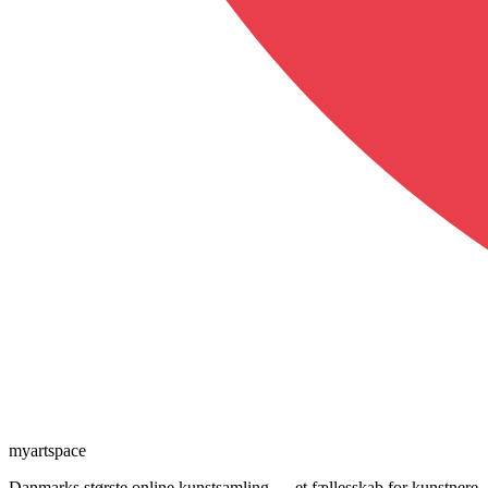
myartspace
Danmarks største online kunstsamling — et fællesskab for kunstnere