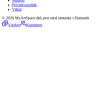
Support
Privatlivspolitik
Vilkår
©
2026
MyArtSpace.dk
Lavet med omtanke i Danmark
Værker
Kunstnere