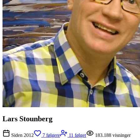
Lars Stounberg
Siden
2012
7
følgere
11
følger
183.188
visninger