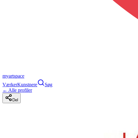
myartspace
Værker
Kunstnere
Søg
← Alle profiler
Del