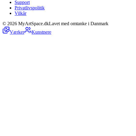
Support
Privatlivspolitik
Vilkår
©
2026
MyArtSpace.dk
Lavet med omtanke i Danmark
Værker
Kunstnere