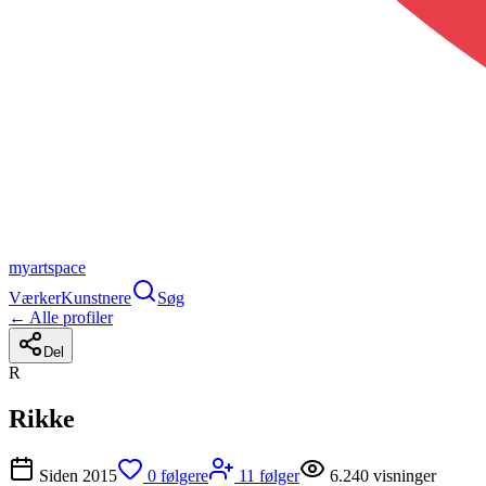
myartspace
Værker
Kunstnere
Søg
← Alle profiler
Del
R
Rikke
Siden
2015
0
følgere
11
følger
6.240
visninger