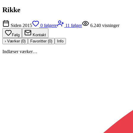
Rikke
Siden
2015
0
følgere
11
følger
6.240
visninger
Følg
Kontakt
› Værker (
0
)
Favoritter (
0
)
Info
Indlæser værker…