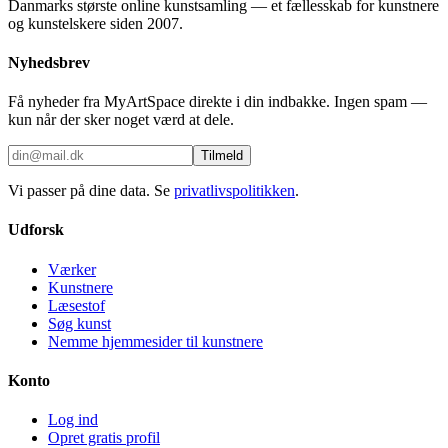
Danmarks største online kunstsamling — et fællesskab for kunstnere
og kunstelskere siden 2007.
Nyhedsbrev
Få nyheder fra MyArtSpace direkte i din indbakke. Ingen spam —
kun når der sker noget værd at dele.
Tilmeld
Vi passer på dine data. Se
privatlivspolitikken
.
Udforsk
Værker
Kunstnere
Læsestof
Søg kunst
Nemme hjemmesider til kunstnere
Konto
Log ind
Opret gratis profil