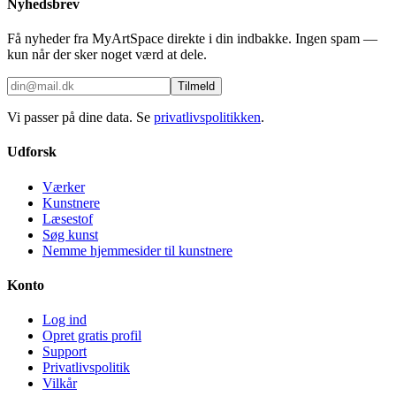
Nyhedsbrev
Få nyheder fra MyArtSpace direkte i din indbakke. Ingen spam —
kun når der sker noget værd at dele.
Tilmeld
Vi passer på dine data. Se
privatlivspolitikken
.
Udforsk
Værker
Kunstnere
Læsestof
Søg kunst
Nemme hjemmesider til kunstnere
Konto
Log ind
Opret gratis profil
Support
Privatlivspolitik
Vilkår