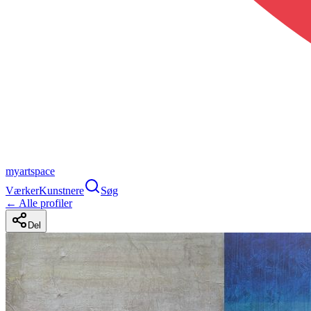
myartspace
Værker
Kunstnere
Søg
← Alle profiler
Del