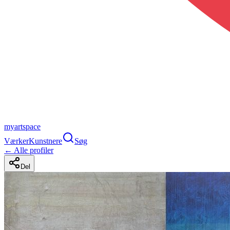
myartspace
Værker
Kunstnere
Søg
← Alle profiler
Del