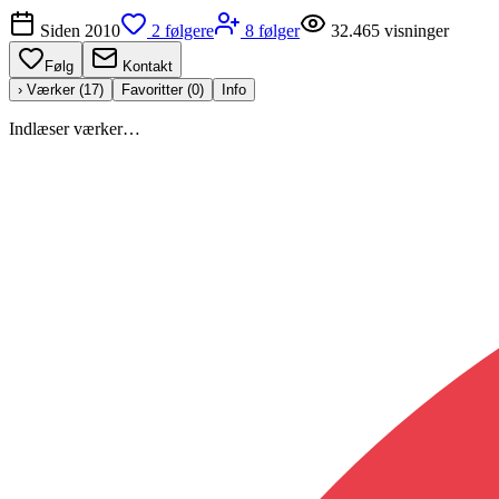
Siden
2010
2
følgere
8
følger
32.465
visninger
Følg
Kontakt
› Værker (
17
)
Favoritter (
0
)
Info
Indlæser værker…